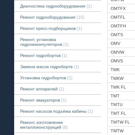
Ремонт спецтехники
Ремонт дорожно-строительной техники
Ремонт сельскохозяйственной техники
Ремонт мини техники
Ремонт гидроманипуляторов
смотреть все
Диагностика гидрооборудования
1
OMTFX
OMTFL
Ремонт гидрооборудования
15
OMTFH
Ремонт пресс-подборщиков
1
OMTS
Ремонт, установка
OMV
гидроманипуляторов
1
OMVW
Ремонт гидробортов
1
OMVS
Замена масла гидроборта
1
TMK
Установка гидробортов
1
TMKW
TMK FL
Ремонт аппарелей
1
TMT
Ремонт эвакуаторов
1
TMTU
Ремонт насосов подъёма кабины
1
TMT FL
TMTW FL
Ремонт, изготовление
металлоконструкций
8
TMTW