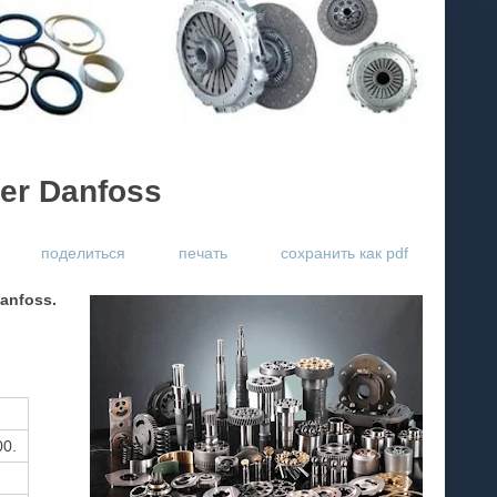
er Danfoss
поделиться
печать
сохранить как pdf
anfoss.
00.