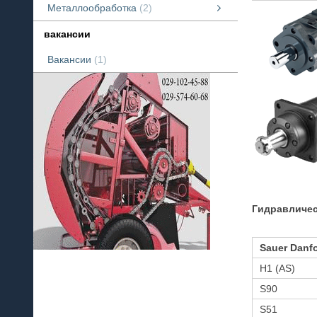
Металлообработка
2
Токарные работы
смотреть все
вакансии
Вакансии
1
Гидравличес
Sauer Danf
H1 (AS)
S90
S51