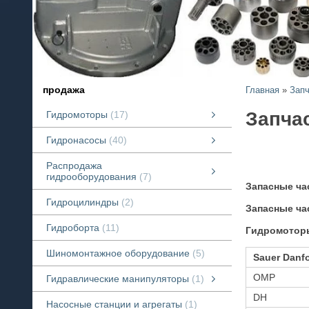
продажа
Главная
»
Запч
Запча
Гидромоторы
17
Продажа гидромоторов
Продажа Шестеренных гидромоторов серий "К", "Antey".
Гидронасосы
40
Аксиально-поршневые насосы
Насосы шестеренного типа
Пластинчатые гидравлические насосы
Распродажа
гидрооборудования
7
Запасные ча
Распродажа гидрооборудования
Гидронасосы, Гидромоторы, Распределители.
смотреть все
Гидроцилиндры
2
Запасные ча
Гидроборта
11
Гидромоторы
Шиномонтажное оборудование
5
Sauer Danf
OMP
Гидравлические манипуляторы
1
DH
Гидравлические манипуляторы
Продажа Б/У гидроманипуляторов
смотреть все
Насосные станции и агрегаты
1