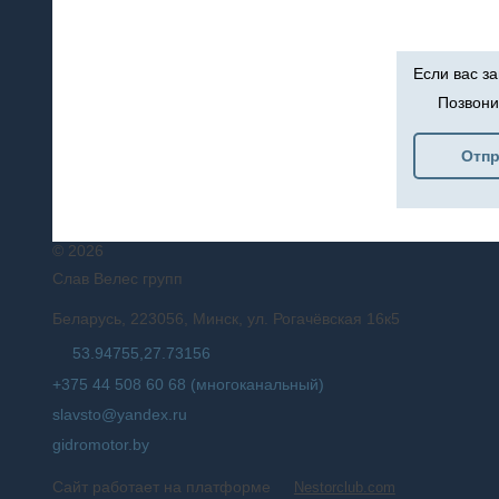
Если вас з
Позвони
Отпр
©
2026
Слав Велес групп
Беларусь, 223056, Минск, ул. Рогачёвская 16к5
53.94755,27.73156
+375 44 508 60 68 (многоканальный)
slavsto@yandex.ru
gidromotor.by
Сайт работает на платформе
Nestorclub.com