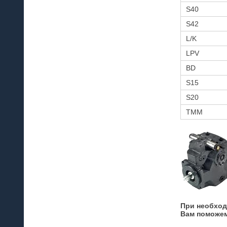
S40
S42
L/K
LPV
BD
S15
S20
TMM
При необход
Вам поможе