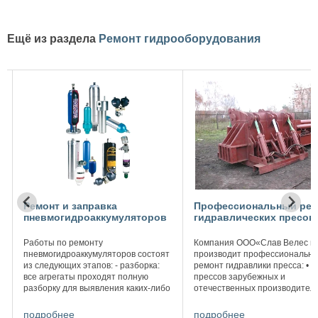
Ещё из раздела
Ремонт гидрооборудования
Профессиональный ремонт
Ремонт пакетирово
ров
гидравлических пресов
прессов
Компания ООО«Слав Велес групп»
Пакетировочные пресса 
стоят
производит профессиональный
приобретают и использу
ка:
ремонт гидравлики пресса: • ремонт
и крупные гипермаркеты,
прессов зарубежных и
производственные предп
-либо
отечественных производителей •
утилизаторы вторичного 
; -
ремонт распределителя,
Хоть данный пресс и не
гидроцилиндра пресса • ремонт,
представляет собой сло
подробнее
подробнее