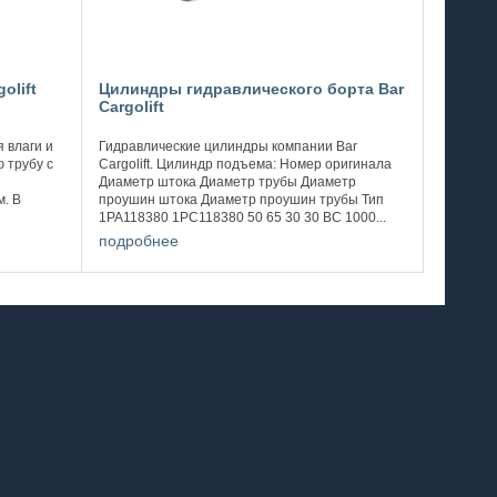
olift
Цилиндры гидравлического борта Bar
Cargolift
 влаги и
Гидравлические цилиндры компании Bar
 трубу с
Cargolift. Цилиндр подъема: Номер оригинала
Диаметр штока Диаметр трубы Диаметр
. В
проушин штока Диаметр проушин трубы Тип
1PA118380 1PC118380 50 65 30 30 BC 1000...
Номер оригинала Диаметр штока Диаметр
подробнее
трубы ...