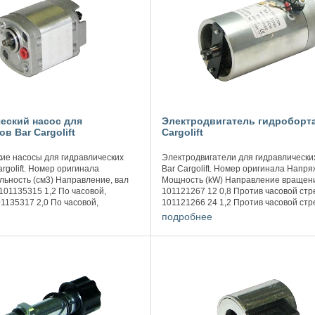
еский насос для
Электродвигатель гидроборта
в Bar Cargolift
Cargolift
ие насосы для гидравлических
Электродвигатели для гидравлически
rgolift. Номер оригинала
Bar Cargolift. Номер оригинала Напря
ьность (см3) Направление, вал
Мощность (kW) Направление вращен
101135315 1,2 По часовой,
101121267 12 0,8 Против часовой стр
1135317 2,0 По часовой,
101121266 24 1,2 Против часовой стр
1135319 2,5 По часовой,
Номер оригинала Напряжение (В) М
подробнее
(kW) ...