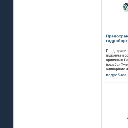
Предохран
гидроборто
Предохранит
гидравлическо
оригинала Ра
(резьба) Фун
одинарного д
двойного дей
подробнее
двойного ...