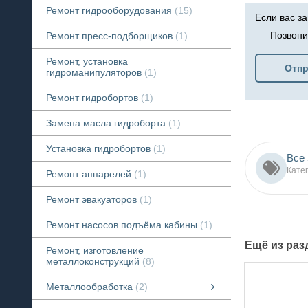
Ремонт гидрооборудования
15
Если вас з
Позвони
Ремонт пресс-подборщиков
1
Ремонт, установка
Отпр
гидроманипуляторов
1
Ремонт гидробортов
1
Замена масла гидроборта
1
Установка гидробортов
1
Все 
Кате
Ремонт аппарелей
1
Ремонт эвакуаторов
1
Ремонт насосов подъёма кабины
1
Ещё из ра
Ремонт, изготовление
металлоконструкций
8
Металлообработка
2
Токарные работы
смотреть все