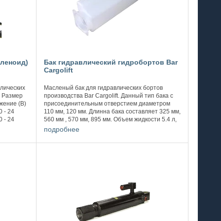
оленоид)
Бак гидравлический гидробортов Bar
Cargolift
лических
Масленый бак для гидравлических бортов
а Размер
производства Bar Cargolift. Данный тип бака с
жение (В)
присоединительным отверстием диаметром
 - 24
110 мм, 120 мм. Длинна бака составляет 325 мм,
 - 24
560 мм , 570 мм, 895 мм. Объем жидкости 5.4 л,
5.5 л, 6.6, 8.9. Масляный бак в ...
подробнее