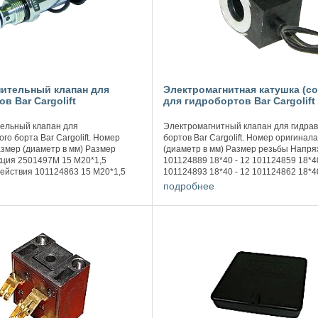
ительный клапан для
Электромагнитная катушка (с
в Bar Cargolift
для гидробортов Bar Cargolift
ельный клапан для
Электромагнитный клапан для гидрав
го борта Bar Cargolift. Номер
бортов Bar Cargolift. Номер оригинал
змер (диаметр в мм) Размер
(диаметр в мм) Размер резьбы Напря
кция 2501497М 15 М20*1,5
101124889 18*40 - 12 101124859 18*40
ействия 101124863 15 М20*1,5
101124893 18*40 - 12 101124862 18*40
ствия 101124770 13,8/15,3/16,8 -
101124768 18*40 М27*1 12 ...
подробнее