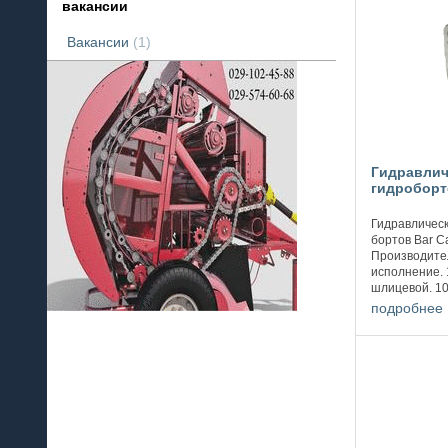
вакансии
Вакансии
1
Гидравлич
гидроборто
Гидравлическ
бортов Bar Ca
Производител
исполнение. 
шлицевой. 10
шлицевой. 10
подробнее
шлицевой. ...