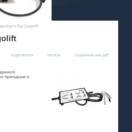
роборта Bar Cargolift
lift
поделиться
печать
сохранить как pdf
 данного
но пригодные и