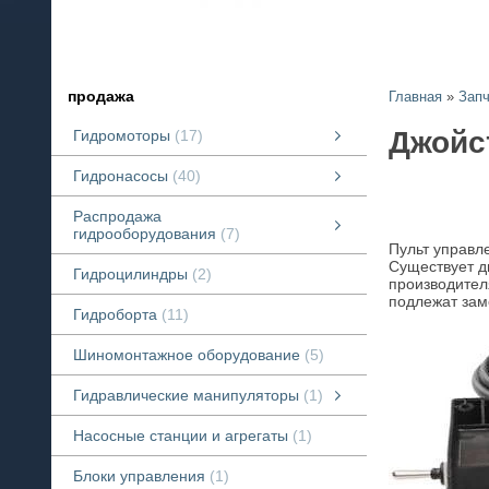
продажа
Главная
»
Запч
Джойст
Гидромоторы
17
Продажа гидромоторов
Продажа Шестеренных гидромоторов серий "К", "Antey".
Гидронасосы
40
Аксиально-поршневые насосы
Насосы шестеренного типа
Пластинчатые гидравлические насосы
Распродажа
гидрооборудования
7
Пульт управле
Распродажа гидрооборудования
Гидронасосы, Гидромоторы, Распределители.
смотреть все
Существует д
Гидроцилиндры
2
производител
подлежат зам
Гидроборта
11
Шиномонтажное оборудование
5
Гидравлические манипуляторы
1
Гидравлические манипуляторы
Продажа Б/У гидроманипуляторов
смотреть все
Насосные станции и агрегаты
1
Блоки управления
1