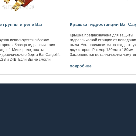
е группы и реле Bar
Крышка гидростанции Bar Carg
Крышка предназначена для защиты
руппа используется в блоках
гидравлической станции от попадания
тарого образца гидравлических
пыли. Устанавливается на квадратную
rgolift. Мини реле, платы
двух сторон. Размер 180мм. х 180мм.
дравлического борта Bar Cargolift.
Закрепляется металлическим ламутом
2В и 24В. Если Вы не смогли
наличие. Стоимость уточняйте по ...
ем сайте необходимую ...
подробнее