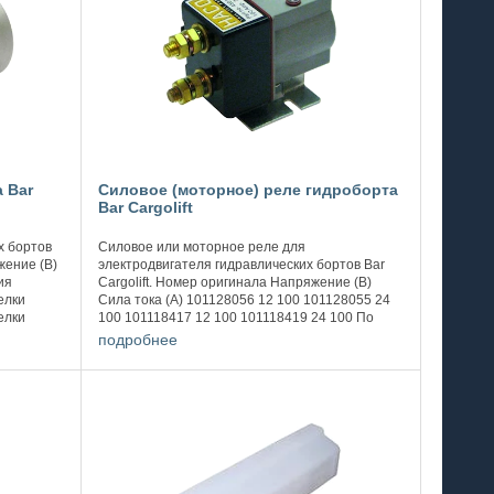
 Bar
Силовое (моторное) реле гидроборта
Bar Cargolift
х бортов
Силовое или моторное реле для
жение (В)
электродвигателя гидравлических бортов Bar
ия
Cargolift. Номер оригинала Напряжение (В)
елки
Сила тока (А) 101128056 12 100 101128055 24
елки
100 101118417 12 100 101118419 24 100 По
ощность
вопросам связанные со стоимостью и наличием
подробнее
прошу ...