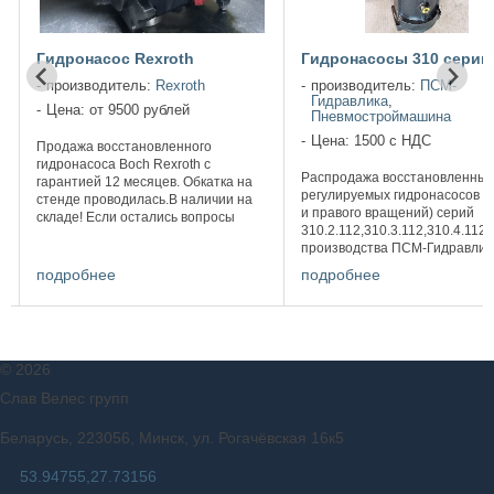
Гидронасос Rexroth
Гидронасосы 310 серии
производитель:
Rexroth
производитель:
ПСМ-
Гидравлика
,
Цена: от 9500 рублей
Пневмостроймашина
Цена: 1500 с НДС
Продажа восстановленного
гидронасоса Boch Rexroth c
Распродажа восстановленных
гарантией 12 месяцев. Обкатка на
регулируемых гидронасосов (
стенде проводилась.В наличии на
и правого вращений) серий
складе! Если остались вопросы
310.2.112,310.3.112,310.4.112
звоните Отдел гидравлического
производства ПСМ-Гидравлик
оборудования ...
Гидросила. Все гидронасосы
подробнее
подробнее
испытаны на гидравлическом
стенде и готовы к установке.
Состояние ...
©
2026
Слав Велес групп
Беларусь, 223056, Минск, ул. Рогачёвская 16к5
53.94755,27.73156