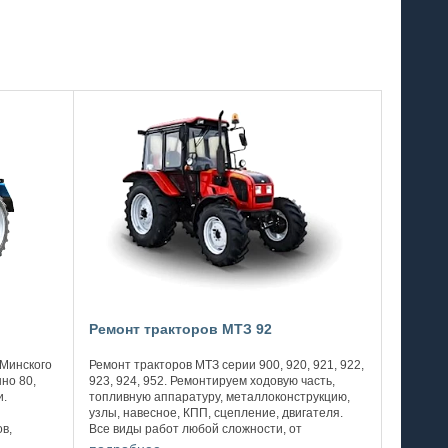
Ремонт тракторов МТЗ 92
 Минского
Ремонт тракторов МТЗ серии 900, 920, 921, 922,
но 80,
923, 924, 952. Ремонтируем ходовую часть,
и.
топливную аппаратуру, металлоконструкцию,
узлы, навесное, КПП, сцепление, двигателя.
в,
Все виды работ любой сложности, от
х ...
провидения ТО до капитального ремонта. ...