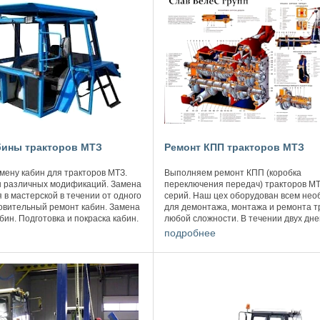
бины тракторов МТЗ
Ремонт КПП тракторов МТЗ
ену кабин для тракторов МТЗ.
Выполняем ремонт КПП (коробка
н различных модификаций. Замена
переключения передач) тракторов МТ
 в мастерской в течении от одного
серий. Наш цех оборудован всем не
овительный ремонт кабин. Замена
для демонтажа, монтажа и ремонта т
бин. Подготовка и покраска кабин.
любой сложности. В течении двух дне
ты. Замена ...
выполняем ремонт КПП с демонтаже
подробнее
монтажом коробки. ...