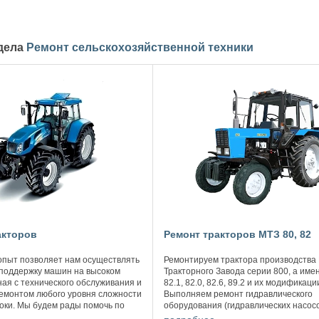
здела
Ремонт сельскохозяйственной техники
акторов
Ремонт тракторов МТЗ 80, 82
пыт позволяет нам осуществлять
Ремонтируем трактора производства
 поддержку машин на высоком
Тракторного Завода серии 800, а имен
ная с технического обслуживания и
82.1, 82.0, 82.6, 89.2 и их модификаци
емонтом любого уровня сложности
Выполняем ремонт гидравлического
роки. Мы будем рады помочь по
оборудования (гидравлических насосо
кшему вопросу по ...
гидравлических моторов, гидравлически