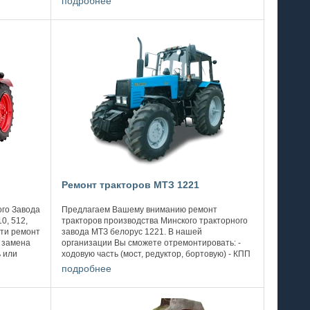
подробнее
Ремонт тракторов МТЗ 1221
ого Завода
Предлагаем Вашему вниманию ремонт
0, 512,
тракторов производства Минского тракторного
сти ремонт
завода МТЗ белорус 1221. В нашей
, замена
организации Вы сможете отремонтировать: -
ь или
ходовую часть (мост, редуктор, бортовую) - КПП
(демонтаж, монтаж, переборка) - ТНВД и
подробнее
форсунки ...