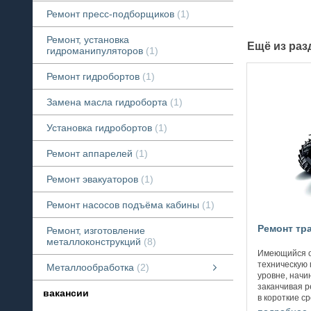
Ремонт пресс-подборщиков
1
Ремонт, установка
Ещё из ра
гидроманипуляторов
1
Ремонт гидробортов
1
Замена масла гидроборта
1
Установка гидробортов
1
Ремонт аппарелей
1
Ремонт эвакуаторов
1
Ремонт насосов подъёма кабины
1
Ремонт тр
Ремонт, изготовление
металлоконструкций
8
Имеющийся о
техническую
Металлообработка
2
уровне, начи
Токарные работы
смотреть все
заканчивая р
вакансии
в короткие с
любому возни