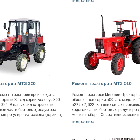
подробнее
акторов МТЗ 320
Ремонт тракторов МТЗ 510
емонт тракторов производства
Ремонт тракторов Минского Тракторн
торный Завод серии Белорус 300-
облегченной серии 500, это модели 51
, 321. В наших силах провести
522 572, 622. В наших силах произве
вой части-бортовые, редуктора,
ходовой части, бортовых, редукторов
ния-регулировка, замена (корзина,
мостов в сборе. Оперативно заменит
мной, сцепление). ...
отремонтировать КПП, ...
подробнее