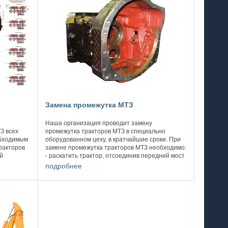
Замена промежутка МТЗ
Наша организация проводит замену
З всех
промежутка тракторов МТЗ в специально
обходимым
оборудованном цеху, в кратчайшие сроки. При
ракторов
замене промежутка тракторов МТЗ необходимо:
й
- раскатить трактор, отсоединив передний мост
м и
с двигателем от заднего моста с КПП, ...
подробнее