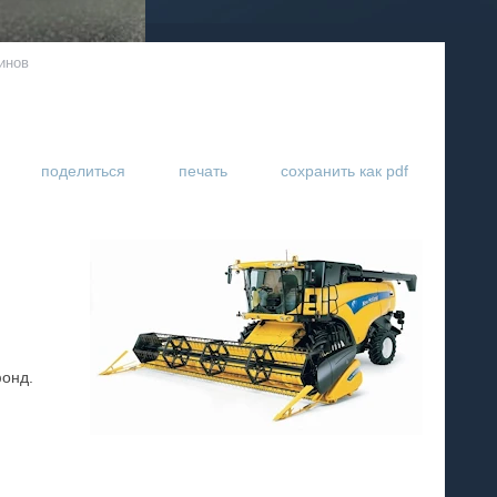
инов
поделиться
печать
сохранить как pdf
фонд.