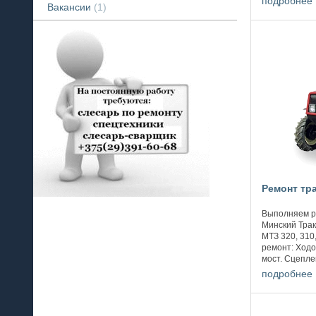
подробнее
Вакансии
1
Ремонт тр
Выполняем р
Минский Трак
МТЗ 320, 310
ремонт: Ходо
мост. Сцепле
маховик, выжи
подробнее