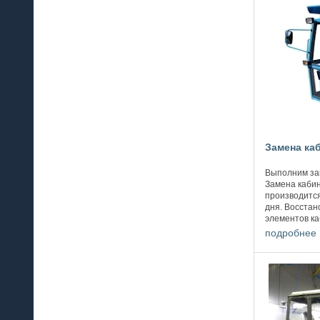
Замена ка
Выполним зам
Замена каби
производится
дня. Восстан
элементов ка
Сварные рабо
подробнее