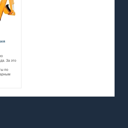
ния
по
да. За это
ты по
сарным