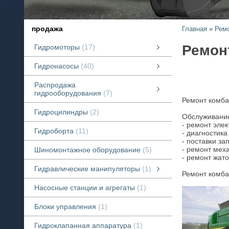
продажа
Главная
»
Ремо
Ремон
Гидромоторы
17
Продажа гидромоторов
Продажа Шестеренных гидромоторов серий "К", "Antey".
Гидронасосы
40
Аксиально-поршневые насосы
Насосы шестеренного типа
Пластинчатые гидравлические насосы
Распродажа
гидрооборудования
7
Ремонт комбай
Распродажа гидрооборудования
Гидронасосы, Гидромоторы, Распределители.
смотреть все
Гидроцилиндры
2
Обслуживание
- ремонт элек
Гидроборта
11
- диагностика
- поставки за
- ремонт меха
Шиномонтажное оборудование
5
- ремонт жат
Гидравлические манипуляторы
1
Ремонт комба
Гидравлические манипуляторы
Продажа Б/У гидроманипуляторов
смотреть все
Насосные станции и агрегаты
1
Блоки управления
1
Гидроклапанная аппаратура
1