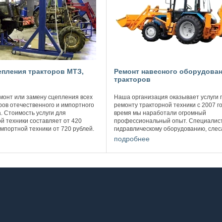
епления тракторов МТЗ,
Ремонт навесного оборудова
тракторов
монт или замену сцепления всех
Наша организация оказывает услуги 
ров отечественного и импортного
ремонту тракторной техники с 2007 го
. Стоимость услуги для
время мы наработали огромный
й техники составляет от 420
профессиональный опыт. Специалис
импортной техники от 720 рублей.
гидравлическому оборудованию, сле
ходит диагностика, раскатка, ...
работам, топливной аппаратуры,
подробнее
металлоконструкции имеют ...